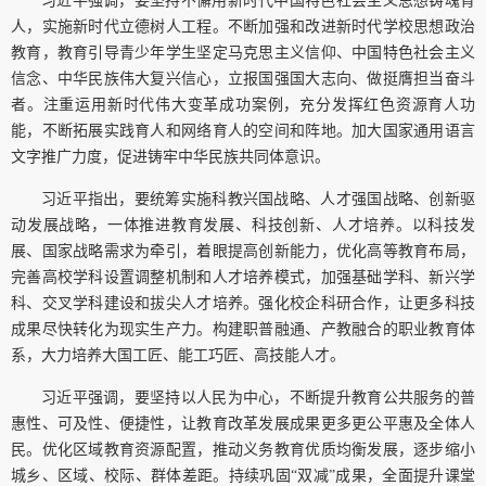
习近平强调，要坚持不懈用新时代中国特色社会主义思想铸魂育
人，实施新时代立德树人工程。不断加强和改进新时代学校思想政治
教育，教育引导青少年学生坚定马克思主义信仰、中国特色社会主义
信念、中华民族伟大复兴信心，立报国强国大志向、做挺膺担当奋斗
者。注重运用新时代伟大变革成功案例，充分发挥红色资源育人功
能，不断拓展实践育人和网络育人的空间和阵地。加大国家通用语言
文字推广力度，促进铸牢中华民族共同体意识。
习近平指出，要统筹实施科教兴国战略、人才强国战略、创新驱
动发展战略，一体推进教育发展、科技创新、人才培养。以科技发
展、国家战略需求为牵引，着眼提高创新能力，优化高等教育布局，
完善高校学科设置调整机制和人才培养模式，加强基础学科、新兴学
科、交叉学科建设和拔尖人才培养。强化校企科研合作，让更多科技
成果尽快转化为现实生产力。构建职普融通、产教融合的职业教育体
系，大力培养大国工匠、能工巧匠、高技能人才。
习近平强调，要坚持以人民为中心，不断提升教育公共服务的普
惠性、可及性、便捷性，让教育改革发展成果更多更公平惠及全体人
民。优化区域教育资源配置，推动义务教育优质均衡发展，逐步缩小
城乡、区域、校际、群体差距。持续巩固“双减”成果，全面提升课堂